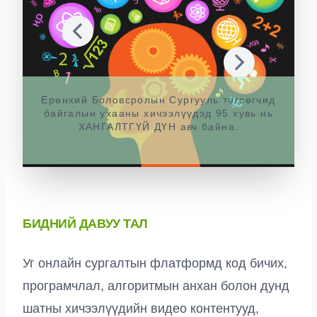
Ерөнхий Боловсролын Сургууль төгсөгчид
байгалын ухааны хичээлүүдэд 95 хувь нь
ХАНГАЛТГҮЙ ДҮН авч байна.
БИДНИЙ ДАВУУ ТАЛ
Уг онлайн сургалтын флатформд код бичих,
програмчлал, алгоритмын анхан болон дунд
шатны хичээлүүдийн видео контентууд,