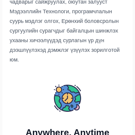
чадварыг сайжруулах, оюутан залууст
Мэдээллийн Технологи, програмчлалын
суурь мэдлэг олгох, Ерөнхий боловсролын
сургуулийн сурагчдыг байгалцын шинжлэх
ухааны хичээлүүдэд сурлагын үр дүн
дээшлүүлэхэд дэмжлэг үзүүлэх зорилготой
юм.
Anywhere, Anytime