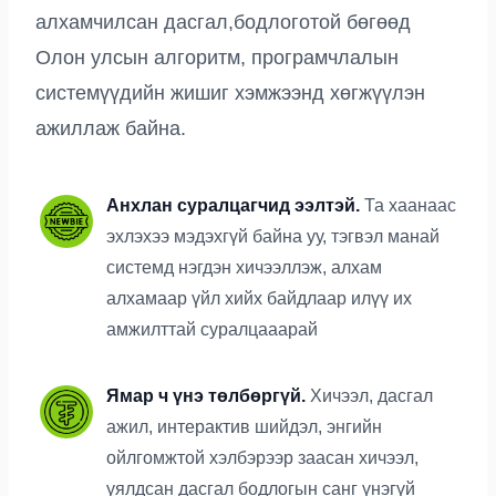
алхамчилсан дасгал,бодлоготой бөгөөд
Олон улсын алгоритм, програмчлалын
системүүдийн жишиг хэмжээнд хөгжүүлэн
ажиллаж байна.
Анхлан суралцагчид ээлтэй.
Та хаанаас
эхлэхээ мэдэхгүй байна уу, тэгвэл манай
системд нэгдэн хичээллэж, алхам
алхамаар үйл хийх байдлаар илүү их
амжилттай суралцааарай
Ямар ч үнэ төлбөргүй.
Хичээл, дасгал
ажил, интерактив шийдэл, энгийн
ойлгомжтой хэлбэрээр заасан хичээл,
уялдсан дасгал бодлогын санг үнэгүй