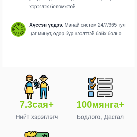
хэрэглэх боломжтой
Хүссэн үедээ.
Манай систем 24/7/365 тул
цаг минут, өдөр бүр нээлттэй байх болно.
7.3сая+
100мянга+
Нийт хэрэглэгч
Бодлого, Дасгал