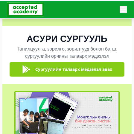
АСУРИ СУРГУУЛЬ
Танилцуулга, зорилго, зорилтууд болон багш,
сургуулийн орчины талаарх мэдээлэл
Сургуулийн талаарх мэдээлэл авах