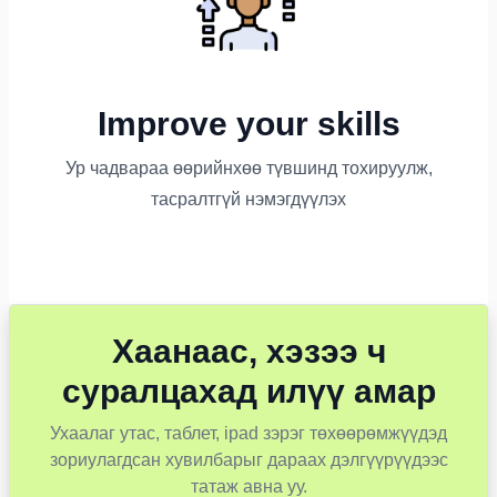
Improve your skills
Ур чадвараа өөрийнхөө түвшинд тохируулж,
тасралтгүй нэмэгдүүлэх
Хаанаас, хэзээ ч
суралцахад илүү амар
Ухаалаг утас, таблет, ipad зэрэг төхөөрөмжүүдэд
зориулагдсан хувилбарыг дараах дэлгүүрүүдээс
татаж авна уу.