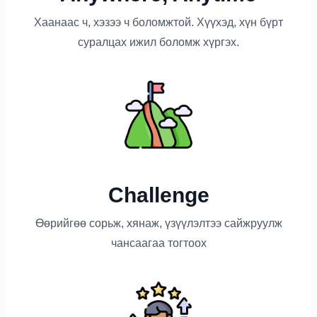
Хаанаас ч, хэзээ ч боломжтой. Хүүхэд, хүн бүрт
суралцах ижил боломж хүргэх.
Сhallenge
Өөрийгөө сорьж, хянаж, үзүүлэлтээ сайжруулж
чансаагаа тогтоох