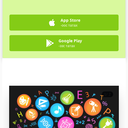
App Store
-оос татах
Google Play
-ээс татах
1
/
2