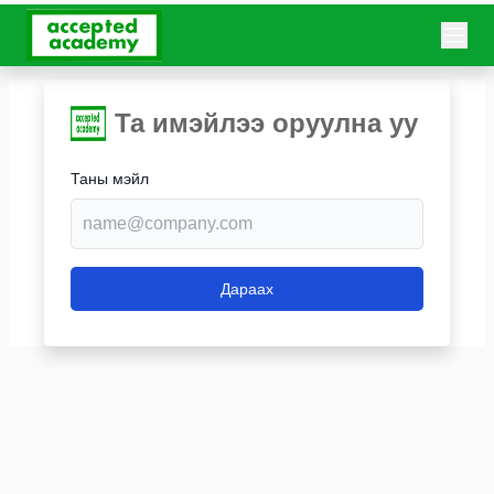
Та имэйлээ оруулна уу
Таны мэйл
Дараах