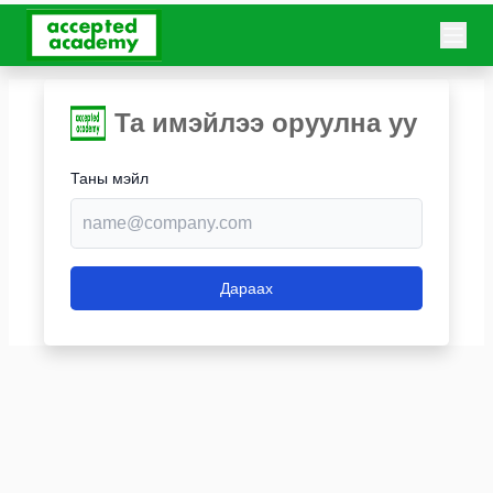
Та имэйлээ оруулна уу
Таны мэйл
Дараах